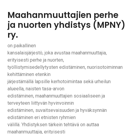
Maahanmuuttajien perhe
ja nuorten yhdistys (MPNY)
ry.
on paikallinen
kansalaisjärjestö, joka avustaa maahanmuuttajia,
erityisesti perhe ja nuorten,
työllistymisedellytysten edistäminen, nuorisotoiminnan
kehittäminen etenkin
järjestämällä lapsille kerhotoimintaa sekä urheilun
alueella, naisten tasa-arvon
edistäminen, maahanmuuttajien sosiaaliseen ja
terveyteen liittyvän hyvinvoinnin
edistäminen, suvaitsevaisuuden ja hyväksynnän
edistäminen eri etnisten ryhmien
välillä. Yhdistyksen tärkein tehtävä on auttaa
maahanmuuttajia, erityisesti