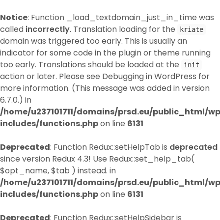
Notice
: Function _load_textdomain_just_in_time was
called
incorrectly
. Translation loading for the
kriate
domain was triggered too early. This is usually an
indicator for some code in the plugin or theme running
too early. Translations should be loaded at the
init
action or later. Please see
Debugging in WordPress
for
more information. (This message was added in version
6.7.0.) in
/home/u237101711/domains/prsd.eu/public_html/w
includes/functions.php
on line
6131
Deprecated
: Function Redux::setHelpTab is
deprecated
since version Redux 4.3! Use Redux::set_help_tab(
$opt_name, $tab ) instead. in
/home/u237101711/domains/prsd.eu/public_html/w
includes/functions.php
on line
6131
Deprecated
: Function Redux::setHelpSidebar is