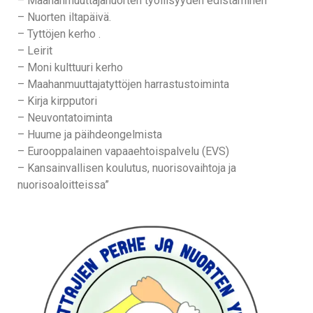
– Maahanmuuttajanuorten työllisyyden edistäminen
– Nuorten iltapäivä.
– Tyttöjen kerho .
– Leirit
– Moni kulttuuri kerho
– Maahanmuuttajatyttöjen harrastustoiminta
– Kirja kirpputori
– Neuvontatoiminta
– Huume ja päihdeongelmista
– Eurooppalainen vapaaehtoispalvelu (EVS)
– Kansainvallisen koulutus, nuorisovaihtoja ja
nuorisoaloitteissa”