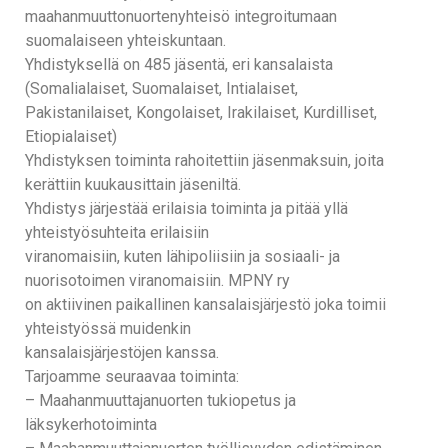
maahanmuuttonuortenyhteisö integroitumaan
suomalaiseen yhteiskuntaan.
Yhdistyksellä on 485 jäsentä, eri kansalaista
(Somalialaiset, Suomalaiset, Intialaiset,
Pakistanilaiset, Kongolaiset, Irakilaiset, Kurdilliset,
Etiopialaiset)
Yhdistyksen toiminta rahoitettiin jäsenmaksuin, joita
kerättiin kuukausittain jäseniltä.
Yhdistys järjestää erilaisia toiminta ja pitää yllä
yhteistyösuhteita erilaisiin
viranomaisiin, kuten lähipoliisiin ja sosiaali- ja
nuorisotoimen viranomaisiin. MPNY ry
on aktiivinen paikallinen kansalaisjärjestö joka toimii
yhteistyössä muidenkin
kansalaisjärjestöjen kanssa.
Tarjoamme seuraavaa toiminta:
– Maahanmuuttajanuorten tukiopetus ja
läksykerhotoiminta