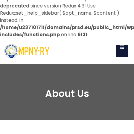
deprecated
since version Redux 4.3! Use
Redux::set_help_sidebar( $opt_name, $content )
instead. in
/home/u237101711/domains/prsd.eu/public_html/w
includes/functions.php
on line
6131
About Us