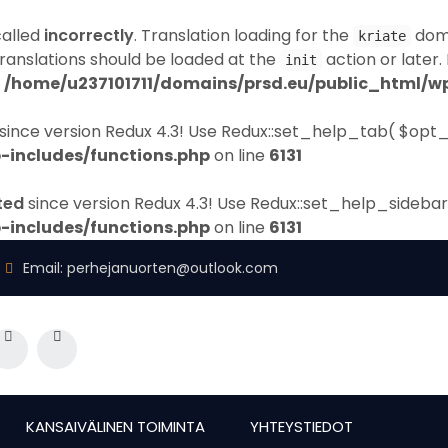
called
incorrectly
. Translation loading for the
doma
kriate
Translations should be loaded at the
action or later.
init
n
/home/u237101711/domains/prsd.eu/public_html/wp
since version Redux 4.3! Use Redux::set_help_tab( $opt_
-includes/functions.php
on line
6131
ted
since version Redux 4.3! Use Redux::set_help_sidebar
-includes/functions.php
on line
6131
Email:
perhejanuorten@outlook.com
KANSAIVÄLINEN TOIMINTA
YHTEYSTIEDOT