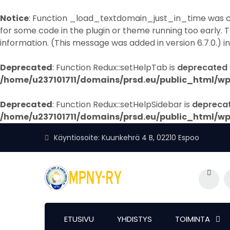
Notice
: Function _load_textdomain_just_in_time was 
for some code in the plugin or theme running too early. 
information. (This message was added in version 6.7.0.) i
Deprecated
: Function Redux::setHelpTab is
deprecated
/home/u237101711/domains/prsd.eu/public_html/wp
Deprecated
: Function Redux::setHelpSidebar is
depreca
/home/u237101711/domains/prsd.eu/public_html/wp
Käyntiosoite: Kuunkehrä 4 B, 02210 Espoo
ETUSIVU
YHDISTYS
TOIMINTA
Login