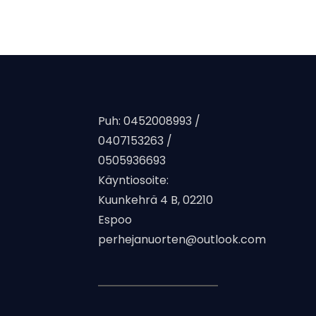
Puh: 0452008993 /
0407153263 /
0505936693
Käyntiosoite:
Kuunkehrä 4 B, 02210
Espoo
perhejanuorten@outlook.com