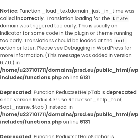
Notice
: Function _load_textdomain_just_in_time was
called
incorrectly
. Translation loading for the
kriate
domain was triggered too early. This is usually an
indicator for some code in the plugin or theme running
too early. Translations should be loaded at the
init
action or later. Please see
Debugging in WordPress
for
more information. (This message was added in version
6.7.0.) in
/home/u237101711/domains/prsd.eu/public_html/w
includes/functions.php
on line
6131
Deprecated
: Function Redux::setHelpTab is
deprecated
since version Redux 4.3! Use Redux::set_help_tab(
$opt_name, $tab ) instead. in
/home/u237101711/domains/prsd.eu/public_html/w
includes/functions.php
on line
6131
Deprecated
: Function Redux::setHelpSidebar is