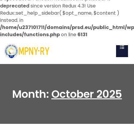
deprecated
since version Redux 4.3! Use
Redux::set_help_sidebar( $opt_name, $content )
instead. in
/home/u237101711/domains/prsd.eu/public_html/w
includes/functions.php
on line
6131
Month:
October 2025